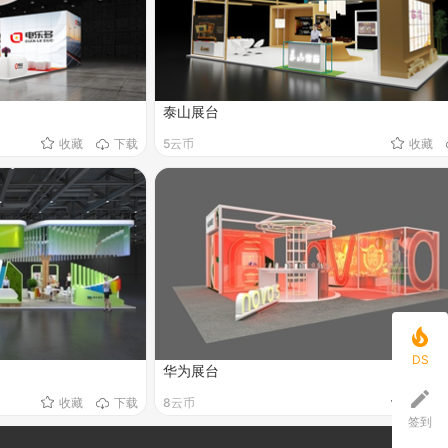
泰山展台
收藏
下载
5云币
收藏

DS
华为展台

收藏
下载
8云币
收藏
签到