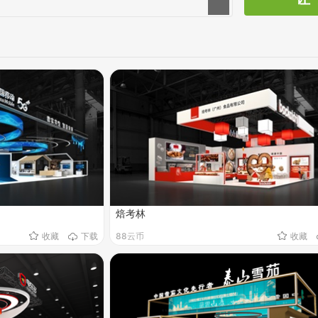
焙考林
收藏
下载
88云币
收藏