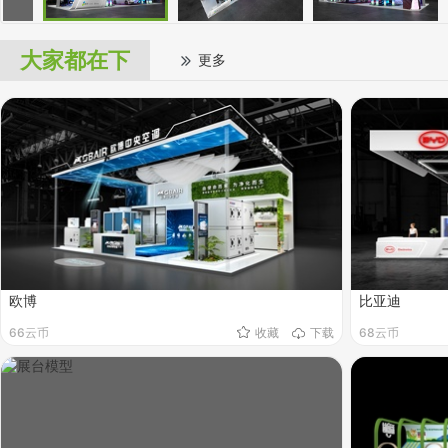
大家都在下
更多
欧博
比亚迪
66云币
收藏
下载
68云币