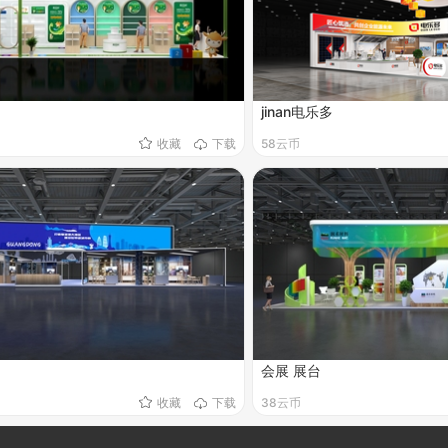
jinan电乐多
收藏
下载
58云币
会展 展台
收藏
下载
38云币