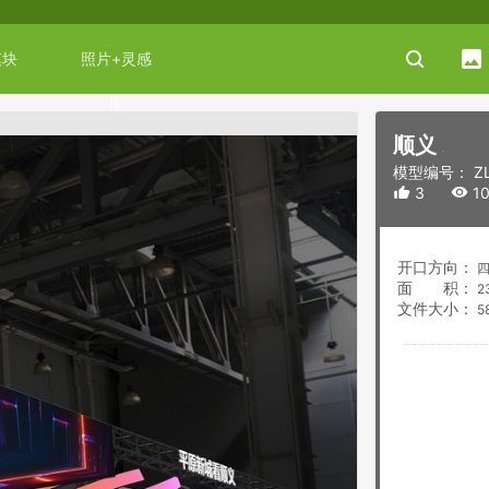


模块
照片+灵感
库
顺义
模型编号： ZL

3

1
开口方向：
四
面 积：
2
文件大小：
58