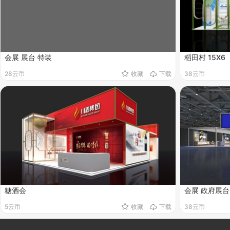
会展 展台 特装
稻田村 15X6
28云币
收藏
下载
38云币
糖酒会
会展 政府展台
5云币
收藏
下载
38云币