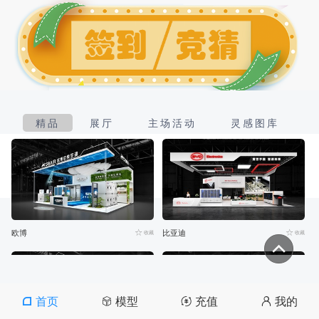
精品
展厅
主场活动
灵感图库
欧博
比亚迪
收藏
收藏
首页
模型
充值
我的