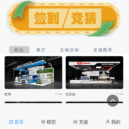
精品
展厅
主场活动
灵感图库
欧博
比亚迪
收藏
收藏
首页
模型
充值
我的