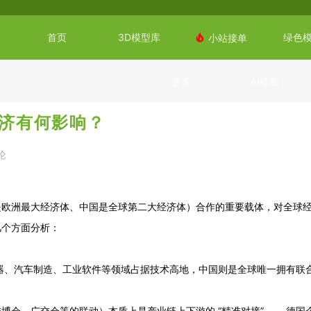
首页
3D模型库
绿色

小站接单
更多
AI绘图
济有何影响？
论
是欧洲最大经济体、中国是全球第二大经济体）合作的重要载体，对全球
几个方面分析：
精密仪器、汽车制造、工业软件等领域占据技术高地，中国则是全球唯一拥有
博会、广交会等的联动）本质上是产业链上下游的 “精准对接”—— 德