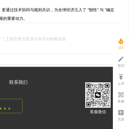
通过技术协同与规则共识，为全球经济注入了 “韧性” 与 “确定
发展的重要动力。
感了！工程思维才是设计高手的终极武器

DS

签到

联系我们
上传

客服
..

客服微信
微信订
充值