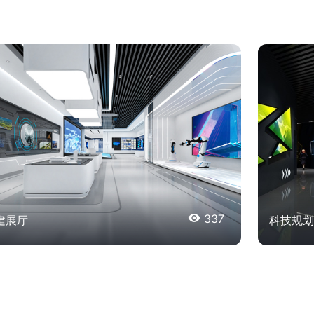

337
建展厅
科技规划