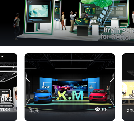
1183

96
车展
z