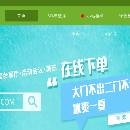
首页
3D模型库
绿色

小站接单
更多
AI绘图