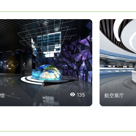

135
馆
航空展厅