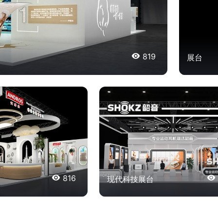

819
展台

816

现代科技展台