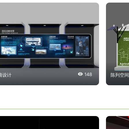

148
墙设计
陈列空间