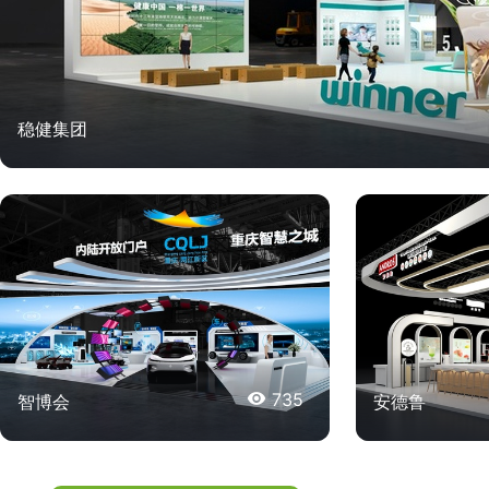
稳健集团

735
智博会
安德鲁