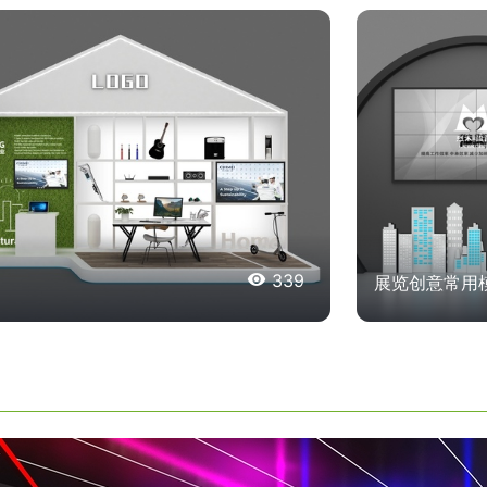

339
展览创意常用